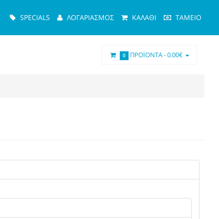
Κυρίως
SPECIALS
ΛΟΓΑΡΙΑΣΜΌΣ
ΚΑΛΆΘΙ
ΤΑΜΕΊΟ
Μενού
ΠΡΟΪΌΝΤΑ -
0.00€
0