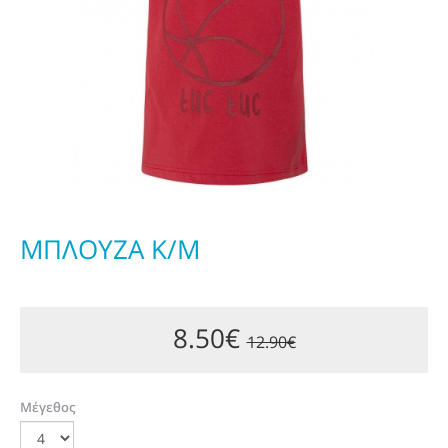
ΜΠΛΟΥΖΑ Κ/Μ
8.50€
12.90€
Μέγεθος